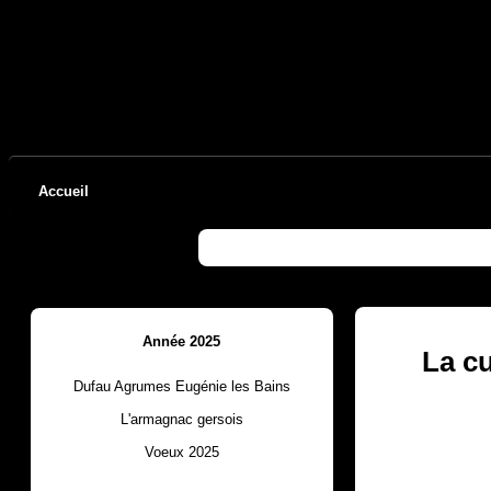
Accueil
menu
Année 2025
La cu
Dufau Agrumes Eugénie les Bains
L'armagnac gersois
Voeux 2025